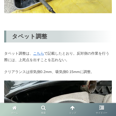
タペット調整
タペット調整は、
こちら
で記載したとおり。反対側の作業を行う
際には、上死点を出すことを忘れない。
クリアランスは排気側0.2mm、吸気側0.15mmに調整。
ホーム
検索
トップ
サイドバー