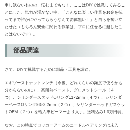
申し訳ないものの、悩むまでもなく、ここはDIYで挑戦してみるこ
とにした。気力が湧かない中、「こんなに楽しい作業をお金を払
ってまで誰かにやってもらうなんて勿体無い！」と自らを奮い立
たせた（もちろん安全に関わる作業は、プロに任せるに越したこ
とはないです）。
部品調達
さて、DIYで挑戦するために部品・工具を調達。
エギゾーストナットレンチ（今後、どれくらいの頻度で使うかも
分からないのに）、高耐熱ペースト、グロメットシール（４
つ）、シリンダースタッドOリング11×2mm（４つ）、シリンダ
ーベースOリング93×2.2mm（２つ）、シリンダーヘッドガスケッ
トOEM（２つ）を輸入車ビーマーより入手。送料込み1.6万円弱。
なお、この時点でロッカーアームのニードルベアリングは未入