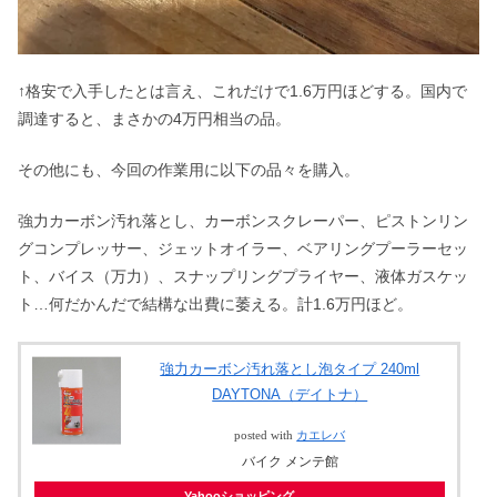
↑格安で入手したとは言え、これだけで1.6万円ほどする。国内で
調達すると、まさかの4万円相当の品。
その他にも、今回の作業用に以下の品々を購入。
強力カーボン汚れ落とし、カーボンスクレーパー、ピストンリン
グコンプレッサー、ジェットオイラー、ベアリングプーラーセッ
ト、バイス（万力）、スナップリングプライヤー、液体ガスケッ
ト…何だかんだで結構な出費に萎える。計1.6万円ほど。
強力カーボン汚れ落とし泡タイプ 240ml
DAYTONA（デイトナ）
posted with
カエレバ
バイク メンテ館
Yahooショッピング