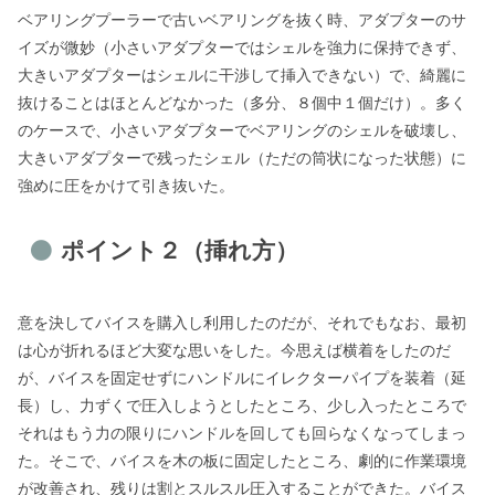
ベアリングプーラーで古いベアリングを抜く時、アダプターのサ
イズが微妙（小さいアダプターではシェルを強力に保持できず、
大きいアダプターはシェルに干渉して挿入できない）で、綺麗に
抜けることはほとんどなかった（多分、８個中１個だけ）。多く
のケースで、小さいアダプターでベアリングのシェルを破壊し、
大きいアダプターで残ったシェル（ただの筒状になった状態）に
強めに圧をかけて引き抜いた。
ポイント２（挿れ方）
意を決してバイスを購入し利用したのだが、それでもなお、最初
は心が折れるほど大変な思いをした。今思えば横着をしたのだ
が、バイスを固定せずにハンドルにイレクターパイプを装着（延
長）し、力ずくで圧入しようとしたところ、少し入ったところで
それはもう力の限りにハンドルを回しても回らなくなってしまっ
た。そこで、バイスを木の板に固定したところ、劇的に作業環境
が改善され、残りは割とスルスル圧入することができた。バイス