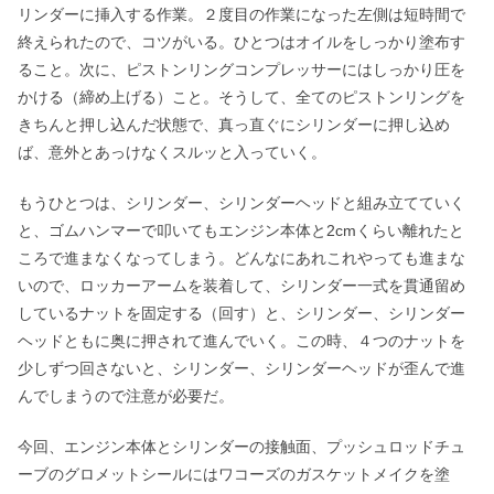
リンダーに挿入する作業。２度目の作業になった左側は短時間で
終えられたので、コツがいる。ひとつはオイルをしっかり塗布す
ること。次に、ピストンリングコンプレッサーにはしっかり圧を
かける（締め上げる）こと。そうして、全てのピストンリングを
きちんと押し込んだ状態で、真っ直ぐにシリンダーに押し込め
ば、意外とあっけなくスルッと入っていく。
もうひとつは、シリンダー、シリンダーヘッドと組み立てていく
と、ゴムハンマーで叩いてもエンジン本体と2cmくらい離れたと
ころで進まなくなってしまう。どんなにあれこれやっても進まな
いので、ロッカーアームを装着して、シリンダー一式を貫通留め
しているナットを固定する（回す）と、シリンダー、シリンダー
ヘッドともに奥に押されて進んでいく。この時、４つのナットを
少しずつ回さないと、シリンダー、シリンダーヘッドが歪んで進
んでしまうので注意が必要だ。
今回、エンジン本体とシリンダーの接触面、プッシュロッドチュ
ーブのグロメットシールにはワコーズのガスケットメイクを塗