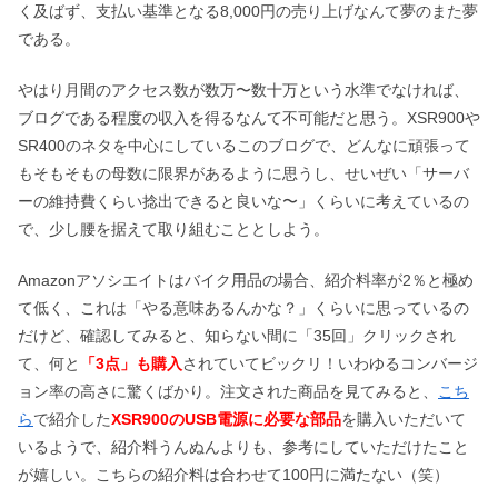
く及ばず、支払い基準となる8,000円の売り上げなんて夢のまた夢
である。
やはり月間のアクセス数が数万〜数十万という水準でなければ、
ブログである程度の収入を得るなんて不可能だと思う。XSR900や
SR400のネタを中心にしているこのブログで、どんなに頑張って
もそもそもの母数に限界があるように思うし、せいぜい「サーバ
ーの維持費くらい捻出できると良いな〜」くらいに考えているの
で、少し腰を据えて取り組むこととしよう。
Amazonアソシエイトはバイク用品の場合、紹介料率が2％と極め
て低く、これは「やる意味あるんかな？」くらいに思っているの
だけど、確認してみると、知らない間に「35回」クリックされ
て、何と
「
3点」
も購入
されていてビックリ！いわゆるコンバージ
ョン率の高さに驚くばかり。注文された商品を見てみると、
こち
ら
で紹介した
XSR900のUSB電源
に必要な部品
を購入いただいて
いるようで、紹介料うんぬんよりも、参考にしていただけたこと
が嬉しい。こちらの紹介料は合わせて100円に満たない（笑）