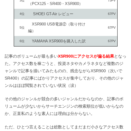
3位
73PV
（PCX125・SR400・XSR900）
SHOEI GT-Air レビュー
4位
67PV
XSR900 USB電源②（取り付け
5位
67PV
編）
YAMAHA XSR900を購入した訳
6位
67PV
記事のボリュームが最も多い
XSR900にアクセスが偏る結果
となっ
た。アクセス数を稼ごうと、投資ネタやカメラネタなど複数のジ
ャンルで記事を描いてみたものの、残念ながらXSR900（次いで
SR400）の記事にばかりアクセスが集中しており、その他のジャ
ンルはほぼ閲覧されていない状況（涙）
その他のジャンルが競合の多いジャンルだからなのか、記事のボ
リュームが少ないからサーチエンジンの検索順位が低いからなの
か、正直私のような素人には理由は分からない。
ただ、ひとつ言えることは総数としてまだまだ小さなアクセス数