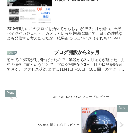
2018年9月にこのブログを始めてからおよそ1年2ヶ月が経つ。当初、
バイクやガジェット、カメラといった趣味に加えて、日々の雑感な
ども発信する考えだったが、結果的にほぼバイク（それもXSR900と
SR400がほとんど）の話題に収斂されつつある...
ブログ開設から3ヶ月
ブログ
初めての投稿が9月8日だったので、解説から3ヶ月近くが経った。月
初の恒例行事ということで、ブログ開設から3ヶ月目の状況を記録し
ておく。 アクセス状況 まずは11月1日〜30日（30日間）のアクセス
状況から。こちらはグーグルアナリティクスのデ...
JRP vs. DAYTONA グローブ レビュー
XSR900 慣らし終了レビュー