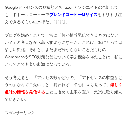
Googleアドセンスの見積額とAmazonアソシエイトの合計して
も、ドトールコーヒーで
ブレンドコーヒーMサイズ
をギリギリ注
文できるくらいの水準だ。ははは。
ブログを始めたことで、常に「何か情報発信できるネタはない
か？」と考えながら暮らすようになった。これは、私にとっては
楽しい変化。それと、まだまだ分からないことだらけの
WordpressやSEO対策などについて学ぶ機会を得たことは、私に
とってとても良い刺激になっている。
そう考えると、「アクセス数がどうの」「アドセンスの収益がど
うの」なんて目先のことに捉われず、初心に立ち返って、
楽しく
趣味の情報を発信する
ことに改めて主眼を置き、気楽に取り組ん
でいきたい。
スポンサーリンク