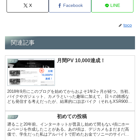
X
Facebook
LINE
toco
関連記事
月間PV 10,000達成！
ブログ
2018年9月にこのブログを始めてからおよそ1年2ヶ月が経つ。当初、
バイクやガジェット、カメラといった趣味に加えて、日々の雑感な
ども発信する考えだったが、結果的にほぼバイク（それもXSR900と
SR400がほとんど）の話題に収斂されつつある...
初めての投稿
ブログ
遡ること20年前。インターネットが普及し始めて間もない頃にホー
ムページを作成したことがある。あの頃は、デジカメもまだまだ高
価で、学生だった私はアルバイトで貯めたお金でソニーのサイバー
ショット（DSC-F55V）を購入したが、フイルム時代の名...