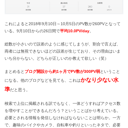
これによると2018年9月10日～10月5日のPV数が260PVとなって
いる。9月10日からの26日間で
平均10.0PV/day
。
総数が小さいので誤差のように感じてしまうが、割合で言えば、
両者には無視できないほどの誤差が生じており、その理由はいま
いち分からない。どちらが正しいのか教えて欲しい（笑）
まとめると
ブログ開設から約1ヶ月でPV数が300PV弱
ということ
かなり少ない水
になる。他のブログなどを見ても、これは
準
だと思う。
検索で上位に掲載される訳でもなく、一体どうすればアクセス数
を増やすことができるんだろう？ということばかり考えている。
必要とされる情報を発信しなければならないことは明らか。一方
で、趣味のバイクやカメラ、自転車や釣りといったネタで、必要