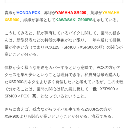
青線が
HONDA PCX
、赤線が
YAMAHA SR400
、黄線が
YAMAHA
XSR900
、緑線が参考として
KAWASAKI Z900RS
を示している。
こうしてみると、私が保有しているバイクに関して、世間の皆さ
んは、新型発表などの特段の事象がない限り、一年を通じて排気
量が小さい方（つまりPCX125→SR400→XSR900の順）の関心が
高いことが分かる。
価格が安く様々な用途をカバーするという意味で、PCXの方がア
クセスを集め安いということは理解できる。私自身は最近購入し
たXSR900のネタをより多く発信したいと考えているが、この比較
で分かることは、世間の関心は私の意に反して「
低
XSR900＜
SR400＜PCX
高
」となっているということ。
さらに言えば、残念ながらライバル車であるZ900RSの方が
XSR900よりも関心が高いということが分かる。流石である。