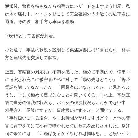
通報後、警察を待ちながら相手方にハザードを出すよう指示。私
は体が痛む中、バイクを起こして安全確認のうえ近くの駐車場に
退避。その後、相手方も車両を移動。
10分ほどして警察が到着。
ひと通り、事故の状況を説明して供述調書に拇印させられ、相手
方と連絡先を交換して解散。
正直、警察官の対応には不満を感じた。極めて事務的で、停車中
に追突され完全に被害者の私に対して「勤め先はどこか」「携帯
電話を触ってなかったか」「同乗者はいなかったか」と呆れるよ
うな、そして極めて定型的なことを聞いてくる。その上、事故直
後で自分の怪我の状況も、バイクの破損状況も明らかでない中、
相手方と「示談にするか、事故扱いにするか」と聞いてくる。
「事故扱いにする場合、少しお時間かかりますけど？」と他の警
官に背中を向けて小声で囁かれた時は寒気を感じさえした。挙げ
句の果てには、「印鑑はあるか？なければ拇印を。」と黒いイン