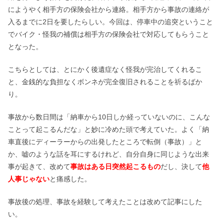
にようやく相手方の保険会社から連絡。相手方から事故の連絡が
入るまでに2日を要したらしい。今回は、停車中の追突ということ
でバイク・怪我の補償は相手方の保険会社で対応してもらうこと
となった。
こちらとしては、とにかく後遺症なく怪我が完治してくれるこ
と、金銭的な負担なくボンネが完全復旧されることを祈るばか
り。
事故から数日間は「納車から10日しか経っていないのに、こんな
ことって起こるんだな」と妙に冷めた頭で考えていた。よく「納
車直後にディーラーからの出発したところで転倒（事故）」と
か、嘘のような話を耳にするけれど、自分自身に同じような出来
事が起きて、改めて
事故はある日突然起こるもの
だし、決して
他
人事じゃない
と痛感した。
事故後の処理、事故を経験して考えたことは改めて記事にした
い。