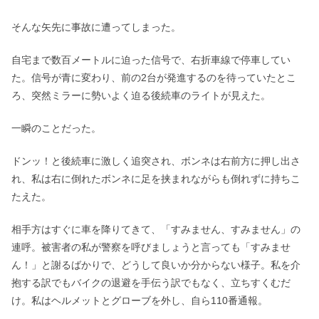
そんな矢先に事故に遭ってしまった。
自宅まで数百メートルに迫った信号で、右折車線で停車してい
た。信号が青に変わり、前の2台が発進するのを待っていたとこ
ろ、突然ミラーに勢いよく迫る後続車のライトが見えた。
一瞬のことだった。
ドンッ！と後続車に激しく追突され、ボンネは右前方に押し出さ
れ、私は右に倒れたボンネに足を挟まれながらも倒れずに持ちこ
たえた。
相手方はすぐに車を降りてきて、「すみません、すみません」の
連呼。被害者の私が警察を呼びましょうと言っても「すみませ
ん！」と謝るばかりで、どうして良いか分からない様子。私を介
抱する訳でもバイクの退避を手伝う訳でもなく、立ちすくむだ
け。私はヘルメットとグローブを外し、自ら110番通報。