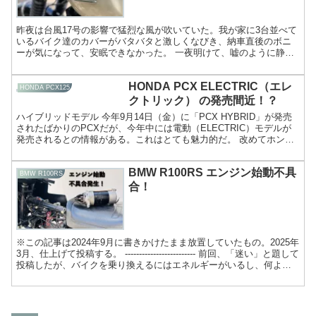
昨夜は台風17号の影響で猛烈な風が吹いていた。我が家に3台並べて
いるバイク達のカバーがバタバタと激しくなびき、納車直後のボニ
ーが気になって、安眠できなかった。 一夜明けて、嘘のように静か
な天候が訪れたため、早速 Bonneville T10...
HONDA PCX ELECTRIC（エレ
HONDA PCX125
クトリック） の発売間近！？
ハイブリッドモデル 今年9月14日（金）に「PCX HYBRID」が発売
されたばかりのPCXだが、今年中には電動（ELECTRIC）モデルが
発売されるとの情報がある。これはとても魅力的だ。 改めてホンダ
のホームページを見てみる。
BMW R100RS エンジン始動不具
BMW R100RS
合！
※この記事は2024年9月に書きかけたまま放置していたもの。2025年
3月、仕上げて投稿する。 ------------------------- 前回、「迷い」と題して
投稿したが、バイクを乗り換えるにはエネルギーがいるし、何より
わずかな小...