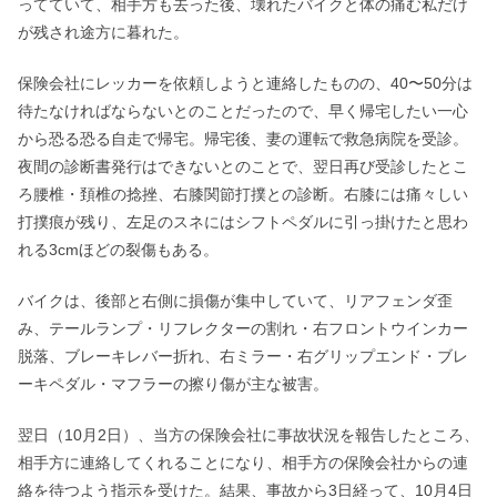
ってていて、相手方も去った後、壊れたバイクと体の痛む私だけ
が残され途方に暮れた。
保険会社にレッカーを依頼しようと連絡したものの、40〜50分は
待たなければならないとのことだったので、早く帰宅したい一心
から恐る恐る自走で帰宅。帰宅後、妻の運転で救急病院を受診。
夜間の診断書発行はできないとのことで、翌日再び受診したとこ
ろ腰椎・頚椎の捻挫、右膝関節打撲との診断。右膝には痛々しい
打撲痕が残り、左足のスネにはシフトペダルに引っ掛けたと思わ
れる3cmほどの裂傷もある。
バイクは、後部と右側に損傷が集中していて、リアフェンダ歪
み、テールランプ・リフレクターの割れ・右フロントウインカー
脱落、ブレーキレバー折れ、右ミラー・右グリップエンド・ブレ
ーキペダル・マフラーの擦り傷が主な被害。
翌日（10月2日）、当方の保険会社に事故状況を報告したところ、
相手方に連絡してくれることになり、相手方の保険会社からの連
絡を待つよう指示を受けた。結果、事故から3日経って、10月4日