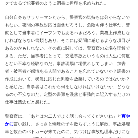
クでまるで犯罪者のように調書に拇印を求められた。
自分自身もサラリーマンだから、警察官の気持ちは分からないで
もない。夜間の事故対応は面倒だろうし、危険も伴う仕事だ。警
察として当事者にイーブンでもあるべきだろう。業務上作成しな
ければならない書類もあり、そこには疑問に感じるような項目が
あるのかもしれない。その点に関しては、警察官の立場を理解で
きる。ただ、当事者にとって、交通事故というものは人生に何度
とない不幸な経験なのだ。事故現場に場慣れしてしまい、加害
者・被害者が感情ある人間であることを忘れていないか？調書の
作成において、状況に応じた判断を放棄しているのではないか？
と感じた。当事者はこれから何をしなければいけないか、どうな
るのか不安なのだ。定型の書類を漫然と事務的に記入するだけの
仕事は残念だと感じた。
警察官は、「あとはお二人でよく話し合ってくださいね」と
爽や
かに
言い残し、さっさと蜘蛛の子を散らすように解散。事故処理
車と数台のパトカーが来てたのに、気づけば事故処理車だけにな