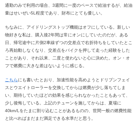
通勤のみで利用の場合、3週間に一度のペースで給油するが、給油
量はせいぜい5L程度であり、財布にとても優しい。
ちなみに、アイドリングストップ機能はオフにしている。新しい
物好きな私は、購入後2年間は常にオンにしていたのだが、ある
日、帰宅途中に片側2車線ずつの交差点で右折待ちをしていたとこ
ろ再始動しなくなり、交差点をバイクを押して走った経験をした
ことがあり、それ以来、二度と使わないと心に決めた。オン・オ
フで燃費に大きな差はないように感じる。
こちら
にも書いたとおり、加速性能を高めようとドリブンフェイ
スとウエイトローラーを交換してからは燃費が少し落ちてしま
い、期待していたほどの効果を感じられなかったこともあって、
少し後悔している。上記のチューンを施してからは、夏場に
40km/Lをたまに割り込むことがあるものの、世間一般の燃費性能
と比べればまだまだ満足できる水準だと思う。