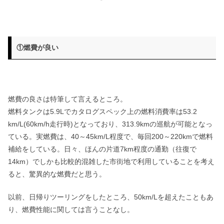
①燃費が良い
燃費の良さは特筆して言えるところ。
燃料タンクは5.9Lでカタログスペック上の燃料消費率は53.2
km/L(60km/h走行時)となっており、313.9kmの巡航が可能となっ
ている。実燃費は、40～45km/L程度で、毎回200～220kmで燃料
補給をしている。日々、ほんの片道7km程度の通勤（往復で
14km）でしかも比較的混雑した市街地で利用していることを考え
ると、驚異的な燃費だと思う。
以前、日帰りツーリングをしたところ、50km/Lを超えたこともあ
り、燃費性能に関しては言うことなし。