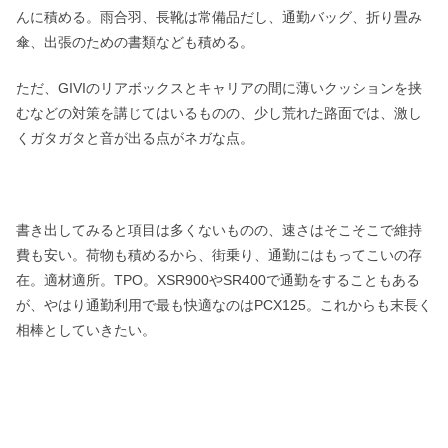
んに積める。雨合羽、長靴は常備品だし、通勤バッグ、折り畳み
傘、出張のための書類なども積める。
ただ、GIVIのリアボックスとキャリアの間に薄いクッションを挟
むなどの対策を講じてはいるものの、少し荒れた路面では、激し
くガタガタと音が出る点がネガな点。
書き出してみると項目は多くないものの、速さはそこそこで維持
費も安い。荷物も積めるから、街乗り、通勤にはもってこいの存
在。適材適所。TPO。XSR900やSR400で通勤をすることもある
が、やはり通勤利用で最も快適なのはPCX125。これからも末長く
相棒としていきたい。