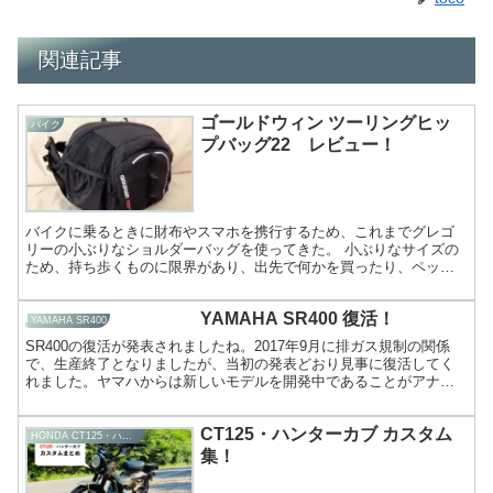
関連記事
ゴールドウィン ツーリングヒッ
バイク
プバッグ22 レビュー！
バイクに乗るときに財布やスマホを携行するため、これまでグレゴ
リーの小ぶりなショルダーバッグを使ってきた。 小ぶりなサイズの
ため、持ち歩くものに限界があり、出先で何かを買ったり、ペット
ボトルの飲み物を携行することさえもできない。これでは、せっ...
YAMAHA SR400 復活！
YAMAHA SR400
SR400の復活が発表されましたね。2017年9月に排ガス規制の関係
で、生産終了となりましたが、当初の発表どおり見事に復活してく
れました。ヤマハからは新しいモデルを開発中であることがアナウ
ンスされていましたが、40周年の節目となる2018年...
CT125・ハンターカブ カスタム
HONDA CT125・ハンターカブ
集！