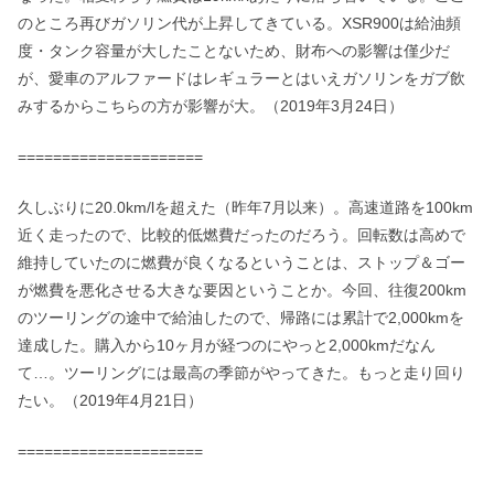
のところ再びガソリン代が上昇してきている。XSR900は給油頻
度・タンク容量が大したことないため、財布への影響は僅少だ
が、愛車のアルファードはレギュラーとはいえガソリンをガブ飲
みするからこちらの方が影響が大。（2019年3月24日）
=====================
久しぶりに20.0km/lを超えた（昨年7月以来）。高速道路を100km
近く走ったので、比較的低燃費だったのだろう。回転数は高めで
維持していたのに燃費が良くなるということは、ストップ＆ゴー
が燃費を悪化させる大きな要因ということか。今回、往復200km
のツーリングの途中で給油したので、帰路には累計で2,000kmを
達成した。購入から10ヶ月が経つのにやっと2,000kmだなん
て…。ツーリングには最高の季節がやってきた。もっと走り回り
たい。（2019年4月21日）
=====================