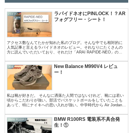
ラパイドネオにPINLOCK！？AR
バイク
フォグフリー・シート！
アクセス数なんてたかが知れた私のブログ。そんな中でも相対的に
人気記事と言えるラパイドネオのレビュー。それなりにたくさんの
方に読んでいただいており、それだけ「ARAI RAPIDE-NEO」の人
気の高さがうかがえる。シンプルなデザインで幅広い...
New Balance M990V4 レビュ
雑感
ー！
私は靴が好きだ。 そんなに洒落た人間ではないけれど、靴には若い
頃からこだわりが強い。部活でバスケットボールをしていたことも
あって、特にナイキへの思い入れが強い。中学時代から Air Jordan
Ⅶ のほかナイキのバッシュを履き潰してきた。...
BMW R100RS 電装系不具合発
BMW R100RS
生！①