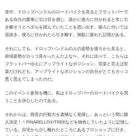
道中、ドロップハンドルのロードバイクを見るとフラットバーで
ある自分の愛車に引け目を感じ、誰かに後ろに付かれると常に引
き離そうとペダルを踏んでいたことを思い出す。後ろに付いては
追抜き、後ろに付かれたら引き離す。無駄に疲れた記憶がある。
それにしても、ドロップハンドルの人の姿勢を後ろから見ると、
前傾姿勢がカッコ良かったんだよな〜。それに比べて、こちらは
フラットバーゆえにアップライトなポジション。安楽と言えば安
楽だけれども、アップライトなポジションの自分がとてもカッコ
悪く思えてしまったのだ。
このイベント参加を機に、私はドロップバーのロードバイクを買
うことを決心したのである。
それからは、得意の行動力を遺憾なく発揮し、あっという間に購
入決定！！PINARELLOやTREKなどを物色していたように記憶し
ている。自宅から少し離れたところにあるプロショップに行き、