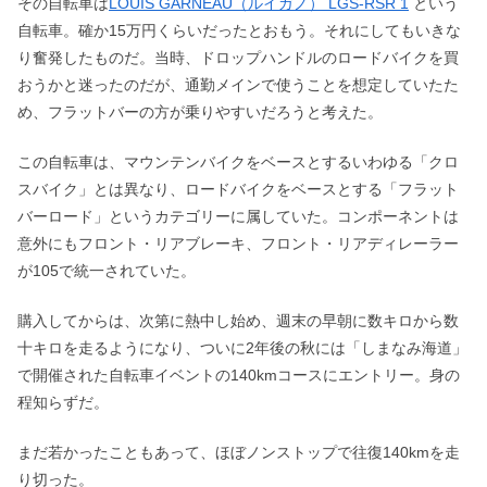
その自転車は
LOUIS GARNEAU（ルイガノ） LGS-RSR 1
という
自転車。確か15万円くらいだったとおもう。それにしてもいきな
り奮発したものだ。当時、ドロップハンドルのロードバイクを買
おうかと迷ったのだが、通勤メインで使うことを想定していたた
め、フラットバーの方が乗りやすいだろうと考えた。
この自転車は、マウンテンバイクをベースとするいわゆる「クロ
スバイク」とは異なり、ロードバイクをベースとする「フラット
バーロード」というカテゴリーに属していた。コンポーネントは
意外にもフロント・リアブレーキ、フロント・リアディレーラー
が105で統一されていた。
購入してからは、次第に熱中し始め、週末の早朝に数キロから数
十キロを走るようになり、ついに2年後の秋には「しまなみ海道」
で開催された自転車イベントの140kmコースにエントリー。身の
程知らずだ。
まだ若かったこともあって、ほぼノンストップで往復140kmを走
り切った。