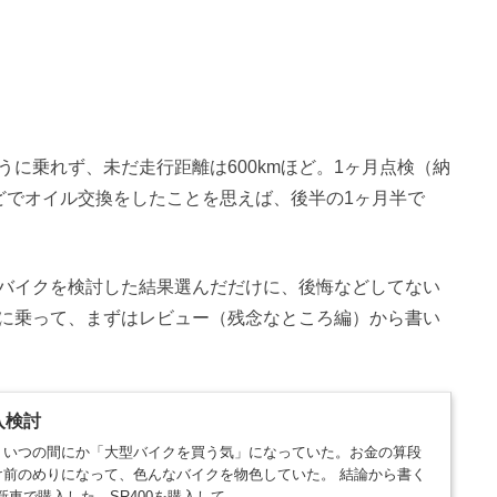
に乗れず、未だ走行距離は600kmほど。1ヶ月点検（納
うどでオイル交換をしたことを思えば、後半の1ヶ月半で
バイクを検討した結果選んだだけに、後悔などしてない
に乗って、まずはレビュー（残念なところ編）から書い
購入検討
、いつの間にか「大型バイクを買う気」になっていた。お金の算段
け前のめりになって、色んなバイクを物色していた。 結論から書く
を新車で購入した。SR400を購入して...