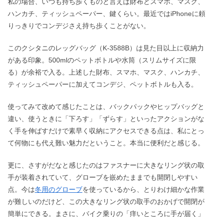
私の場合、いつも持ち歩くものと言えば財布とスマホ、マスク、
ハンカチ、ティッシュペーパー、鍵くらい。最近ではiPhoneに頼
りっきりでコンデジさえ持ち歩くことがない。
このクシタニのレッグバッグ（K-3588B）は見た目以上に収納力
がある印象。500mlのペットボトルや水筒（スリムサイズに限
る）が余裕で入る。上述した財布、スマホ、マスク、ハンカチ、
ティッシュペーパーに加えてコンデジ、ペットボトルも入る。
使ってみて改めて感じたことは、バックパックやヒップバッグと
違い、使うときに「下ろす」「ずらす」といったアクションがな
く手を伸ばすだけで素早く収納にアクセスできる点は、私にとっ
て何物にも代え難い魅力だということ。本当に便利だと感じる。
更に、さすがだなと感じたのはファスナーに大きなリング状の取
手が装着されていて、グローブを嵌めたままでも開閉しやすい
点。今は
冬用のグローブ
を使っているから、とりわけ細かな作業
が難しいのだけど、この大きなリング状の取手のおかげで開閉が
簡単にできる。まさに、バイク乗りの「痒いところに手が届く」