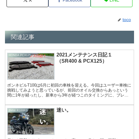
toco
関連記事
2021メンテナンス日記１
HONDA PCX125
（SR400 & PCX125）
ボンネビルT100は6月に初回の車検を迎える。今回はユーザー車検に
挑戦してみようと思っているが、前回のオイル交換からあっという
間に1年が経ったし、新車から3年が経つこのタイミングに、ブレー
キまわりのメンテナンスをしようと考えた。 また、SR...
迷い。
BMW R100RS