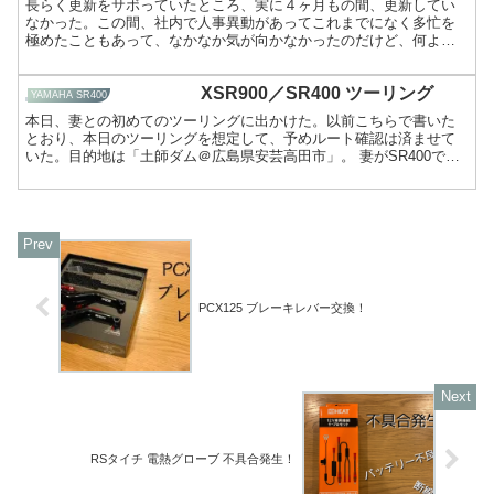
長らく更新をサボっていたところ、実に４ヶ月もの間、更新してい
なかった。この間、社内で人事異動があってこれまでになく多忙を
極めたこともあって、なかなか気が向かなかったのだけど、何より
以下の一大プロジェクトを終え、ほんの束の間、R100RSの心...
XSR900／SR400 ツーリング
YAMAHA SR400
本日、妻との初めてのツーリングに出かけた。以前こちらで書いた
とおり、本日のツーリングを想定して、予めルート確認は済ませて
いた。目的地は「土師ダム＠広島県安芸高田市」。 妻がSR400で私
がXSR900という組み合わせ。
PCX125 ブレーキレバー交換！
RSタイチ 電熱グローブ 不具合発生！