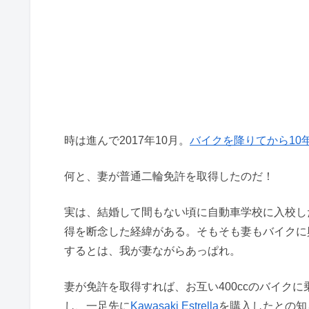
時は進んで2017年10月。
バイクを降りてから10
何と、妻が普通二輪免許を取得したのだ！
実は、結婚して間もない頃に自動車学校に入校し
得を断念した経緯がある。そもそも妻もバイクに
するとは、我が妻ながらあっぱれ。
妻が免許を取得すれば、お互い400ccのバイク
し、一足先に
Kawasaki Estrella
を購入したとの知