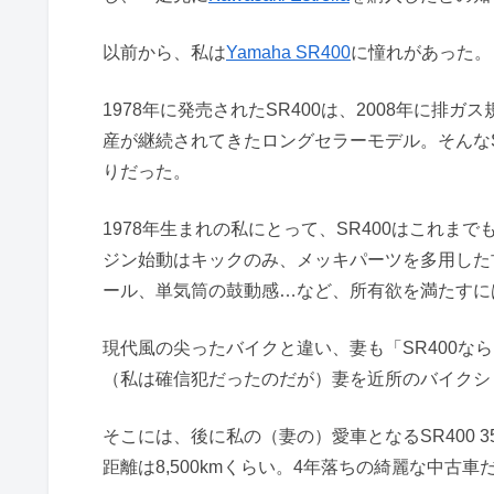
以前から、私は
Yamaha SR400
に憧れがあった。
1978年に発売されたSR400は、2008年に
産が継続されてきたロングセラーモデル。そんなSR
りだった。
1978年生まれの私にとって、SR400はこれま
ジン始動はキックのみ、メッキパーツを多用した
ール、単気筒の鼓動感…など、所有欲を満たすに
現代風の尖ったバイクと違い、妻も「SR400な
（私は確信犯だったのだが）妻を近所のバイクシ
そこには、後に私の（妻の）愛車となるSR400 35th 
距離は8,500kmくらい。4年落ちの綺麗な中古車