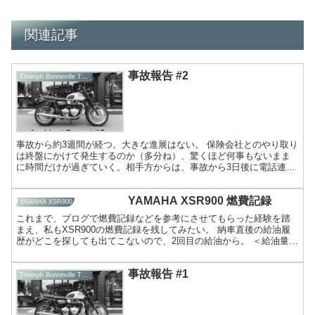
関連記事
事故報告 #2
Triumph Bonneville T100
事故から約3週間が経つ。大きな進展はない。 保険会社とのやり取り
は終盤にかけて発生するのか（多分ね）、驚くほど何事もないまま
に時間だけが過ぎていく。相手方からは、事故から3日後に電話連絡
があっただけで、その後、様子を伺うような連絡は全くない...
YAMAHA XSR900 燃費記録
YAMAHA XSR900
これまで、ブログで燃費記録などを参考にさせてもらった経験を踏
まえ、私もXSR900の燃費記録を残してみたい。 納車直後の給油履
歴がどこを探しても出てこないので、2回目の給油から。 ＜給油量・
走行距離・燃費＞ 2018年7月13日 11.32...
事故報告 #1
Triumph Bonneville T100