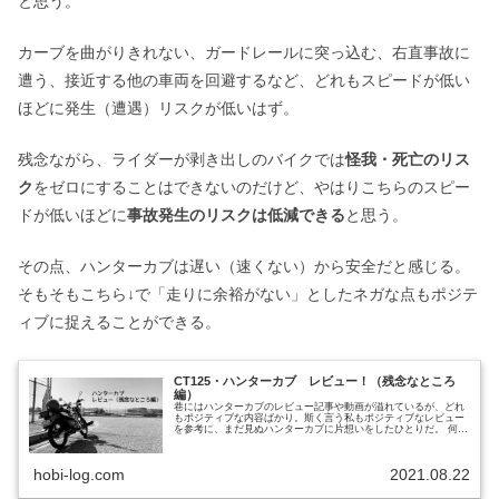
と思う。
カーブを曲がりきれない、ガードレールに突っ込む、右直事故に
遭う、接近する他の車両を回避するなど、どれもスピードが低い
ほどに発生（遭遇）リスクが低いはず。
残念ながら、ライダーが剥き出しのバイクでは
怪我・死亡のリス
ク
をゼロにすることはできないのだけど、やはりこちらのスピー
ドが低いほどに
事故発生のリスクは低減できる
と思う。
その点、ハンターカブは遅い（速くない）から安全だと感じる。
そもそもこちら↓で「走りに余裕がない」としたネガな点もポジテ
ィブに捉えることができる。
CT125・ハンターカブ レビュー！（残念なところ
編）
巷にはハンターカブのレビュー記事や動画が溢れているが、どれ
もポジティブな内容ばかり。斯く言う私もポジティブなレビュー
を参考に、まだ見ぬハンターカブに片想いをしたひとりだ。 何だ
かんだ言っても、ハンターカブはお気に入りの一台だし、本当に
買って...
hobi-log.com
2021.08.22