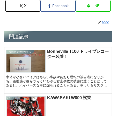
X
Facebook
LINE
toco
関連記事
Bonneville T100 ドライブレコー
Triumph Bonneville T100
ダー装着！
車体が小さいバイクはもらい事故やあおり運転の被害者になりが
ち。距離感が掴みづらくいわゆる右直事故の被害に遭うことだって
あるし、ハイペースな車に煽られることもある。車よりもリスクが
高い乗り物なのは間違いなく、今回、ドライブレコーダーを装着し
て...
KAWASAKI W800 試乗
バイク