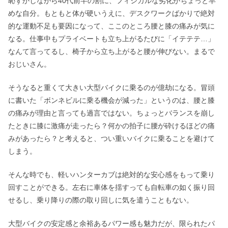
恥ずかしながら40代前半の割に、フィジカルな劣化がちょっと早
めな自分。もともと体が硬いうえに、デスクワークばかりで絶対
的な運動不足も要因になって、ここのところ腰と膝の痛みが気に
なる。仕事中もプライベートも立ち上がるたびに「イテテテ…」
なんて言ってるし、椅子から立ち上がると腰が伸びない。まるで
おじいさん。
そうなると重くて大きい大型バイクに乗るのが億劫になる。冒頭
に書いた「ボンネビルに乗る機会が減った」というのは、腰と膝
の痛みが理由と言っても過言ではない。ちょっとバランスを崩し
たときに膝に激痛が走ったら？何かの拍子に腰が砕けるほどの痛
みがあったら？と考えると、つい重いバイクに乗ることを避けて
しまう。
そんな時でも、軽いハンターカブは絶対的な安心感をもって乗り
回すことができる。左右に車体を揺すっても自転車の如く振り回
せるし、乗り降りの際の取り回しに気を遣うこともない。
大型バイクの安定感と余裕あるパワー感も魅力だが、限られたパ