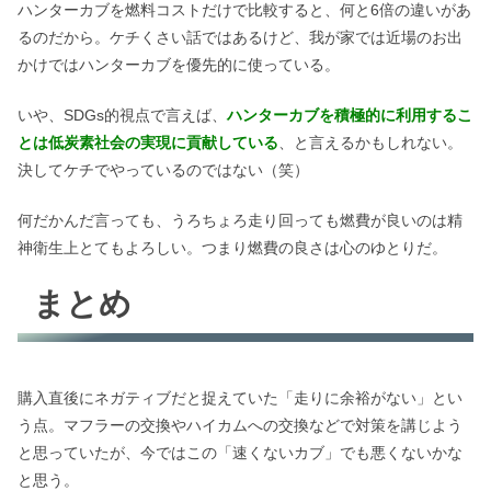
ハンターカブを燃料コストだけで比較すると、何と6倍の違いがあ
るのだから。ケチくさい話ではあるけど、我が家では近場のお出
かけではハンターカブを優先的に使っている。
いや、SDGs的視点で言えば、
ハンターカブを積極的に利用するこ
とは低炭素社会の実現に貢献している
、と言えるかもしれない。
決してケチでやっているのではない（笑）
何だかんだ言っても、うろちょろ走り回っても燃費が良いのは精
神衛生上とてもよろしい。つまり燃費の良さは心のゆとりだ。
まとめ
購入直後にネガティブだと捉えていた「走りに余裕がない」とい
う点。マフラーの交換やハイカムへの交換などで対策を講じよう
と思っていたが、今ではこの「速くないカブ」でも悪くないかな
と思う。