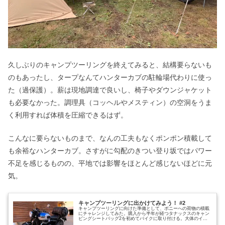
久しぶりのキャンプツーリングを終えてみると、結構要らないも
のもあったし、タープなんてハンターカブの駐輪場代わりに使っ
た（過保護）。薪は現地調達で良いし、椅子やダウンジャケット
も必要なかった。調理具（コッヘルやメスティン）の空洞をうま
く利用すれば体積を圧縮できるはず。
こんなに要らないものまで、なんの工夫もなくポンポン積載して
も余裕なハンターカブ。さすがに勾配のきつい登り坂ではパワー
不足を感じるものの、平地では影響をほとんど感じないほどに元
気。
キャンプツーリングに出かけてみよう！ #2
キャンプツーリングに向けた準備として、ボニーへの荷物の積載
にチャレンジしてみた。購入から半年が経つタナックスのキャン
ピングシートバッグ2を初めてバイクに取り付ける。大体のイメ
ージはあるものの、やはり実車で行うと戸惑う部分もあった。 取