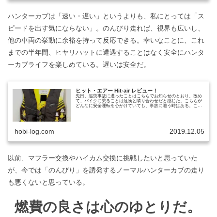
ハンターカブは「速い・遅い」というよりも、私にとっては「ス
ピードを出す気にならない」。のんびり走れば、視界も広いし、
他の車両の挙動に余裕を持って反応できる。幸いなことに、これ
までの半年間、ヒヤリハットに遭遇することはなく安全にハンタ
ーカブライフを楽しめている。遅いは安全だ。
ヒット・エアー Hit-air レビュー！
先日、追突事故に遭ったことはこちらでお知らせのとおり。改め
て、バイクに乗ることは危険と隣り合わせだと感じた。こちらが
どんなに安全運転を心がけていても、事故に遭う時はある。これ
まで、心のどこかで「安全運転を心がけていさえすれば、自分は
大丈夫だ...
hobi-log.com
2019.12.05
以前、マフラー交換やハイカム交換に挑戦したいと思っていた
が、今では「のんびり」を誘発するノーマルハンターカブの走り
も悪くないと思っている。
燃費の良さは心のゆとりだ。