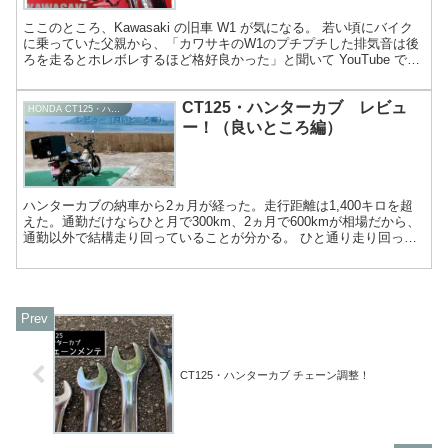
ここのところ、Kawasaki の旧車 W1 が気になる。 若い頃にバイク
に乗っていた父親から、「カワサキのW1のプチプチした排気音は後
ろを走るとホレボレするほど格好良かった」と聞いて YouTube で調
べたのをきっかけに、それから時々、...
CT125・ハンターカブ レビュ
HONDA CT125・ハンターカブ
ー！（良いところ編）
ハンターカブの納車から2ヵ月が経った。走行距離は1,400キロを超
えた。通勤だけならひと月で300km、2ヵ月で600kmが相場だから、
通勤以外で結構走り回っていることが分かる。 ひと通り走り回っ
て、ちょこちょこカスタムも楽しんだところで、...
CT125・ハンターカブ チェーン調整！