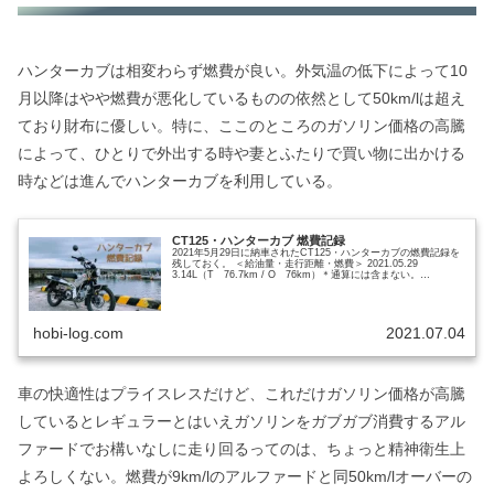
ハンターカブは相変わらず燃費が良い。外気温の低下によって10
月以降はやや燃費が悪化しているものの依然として50km/lは超え
ており財布に優しい。特に、ここのところのガソリン価格の高騰
によって、ひとりで外出する時や妻とふたりで買い物に出かける
時などは進んでハンターカブを利用している。
CT125・ハンターカブ 燃費記録
2021年5月29日に納車されたCT125・ハンターカブの燃費記録を
残しておく。 ＜給油量・走行距離・燃費＞ 2021.05.29
3.14L（T 76.7km / O 76km）＊通算には含まない。
2021.06.06 4.39...
hobi-log.com
2021.07.04
車の快適性はプライスレスだけど、これだけガソリン価格が高騰
しているとレギュラーとはいえガソリンをガブガブ消費するアル
ファードでお構いなしに走り回るってのは、ちょっと精神衛生上
よろしくない。燃費が9km/lのアルファードと同50km/lオーバーの