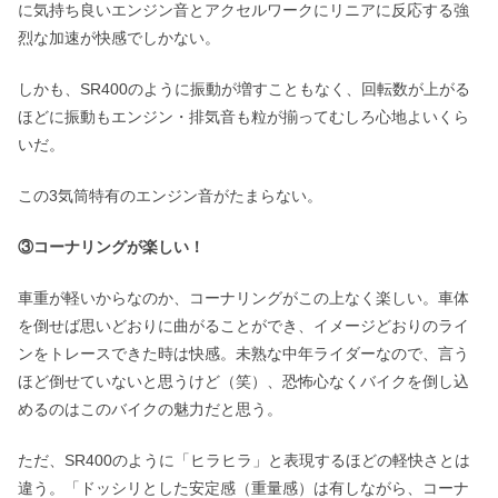
に気持ち良いエンジン音とアクセルワークにリニアに反応する強
烈な加速が快感でしかない。
しかも、SR400のように振動が増すこともなく、回転数が上がる
ほどに振動もエンジン・排気音も粒が揃ってむしろ心地よいくら
いだ。
この3気筒特有のエンジン音がたまらない。
③コーナリングが楽しい！
車重が軽いからなのか、コーナリングがこの上なく楽しい。車体
を倒せば思いどおりに曲がることができ、イメージどおりのライ
ンをトレースできた時は快感。未熟な中年ライダーなので、言う
ほど倒せていないと思うけど（笑）、恐怖心なくバイクを倒し込
めるのはこのバイクの魅力だと思う。
ただ、SR400のように「ヒラヒラ」と表現するほどの軽快さとは
違う。「ドッシリとした安定感（重量感）は有しながら、コーナ