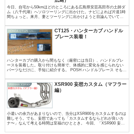
広島）
今日、自宅から50kmほどのところにある広島県安芸高田市の土師ダ
ム（八千代湖）へソロツーリングに出かけた。ナビによれば片道1時
間ちょっと。来月、妻とツーリングに出かけようと目論んでいて、
その下見を兼ねて目的地を設定してみた。 購入から3ヶ月...
CT125・ハンターカブ ハンドル
HONDA CT125・ハンターカブ
ブレース装着！
ハンターカブの購入から間もなく（厳密には当日）、ハンドルブレ
ースを装着した。取り付けも簡単で、体感的に変化を感じられない
パーツなだけに、手短に紹介する。 POSH ハンドルブレース そもそ
もハンドルブレースを装着したのは、剛性云々を欲したか...
XSR900 妄想カスタム（マフラー
YAMAHA XSR900
編）
小遣いの余力があまりないので、当分はXSR900をカスタムするのは
難しそう。でも、妄想であっても「カスタムするならどれが良いカ
ナ〜」なんて考える時間は至福のひととき。 今回、「XSR900 妄想
カスタム（マフラー編）」と題して、夢を膨らませ...