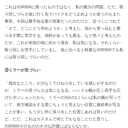
これはXSR900に限ったものではなく、私の腕力の問題。ただ、取
り回しづらさ故に行く先でバイクをどう止めようか迷うのもまた
事実。今回は勝手知る妻の実家だったのだけど、近づくにつれて
「さて、どこにどう停めようか」と考えた。頭から突っ込むと乗
り出す際に苦労する。傾斜があっても困る。など色々と考えたの
だが、これが未知の地に向かう場合、私は気になる。それくらい
取り回しを苦手にしているし、他と比べると軽量なXSR900でも私
には取り回しづらいのだ。
③ミラーが見づらい
「残念なところ」が少なくてひねり出している感じがするのだ
が、ミラーの見づらさは気になる点。ハンドル幅が広く両手を広
げたポジションだから、ミラーの3分の1くらいは私の腕が写って
いて、後方確認をする度にちょうど見えない位置に後続車が写る
ことが多い。もう少し外に張り出した位置にあれば良いのだけ
ど。ただ、これはカスタムで何とでもなることだと思うし、
XSR900そのもののネガな評価にはならないか。