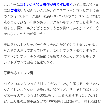
ここからは
正しいかどうか確信が持てずに書く
のでご覧の皆さま
には
ご注意
いただきたいのだが、クロスプレーンコンセプトに基
づく水冷4ストローク直列3気筒DOHC4バルブエンジンは、惰性で
走ることが少ない印象がある。アクセルをオフにすると素直に減
速する。慣性トルクがどうとかこうとか書いてあるがイマイチ分
からない。ただの感覚で失礼！
更にアシストスリッパークラッチのおかげでシフトダウンが楽。
そこそこの速度で走っていても、安心してシフトダウンすること
でエンジンブレーキを積極的に活用できるため、アクセルオフ・
シフトダウンで自在に減速できる。
②痺れるエンジン音！
バイクのエンジンって「回してナンボ」だなと感じる。乗り比べ
なんてしたことない、経験の浅い私だけど。そもそも飛ばすこと
が苦手なのでいつもは4,000回転より上をあまり使わないのだけ
ど、上り坂の追越車線などで6,000回転以上に回すと、痺れるほど