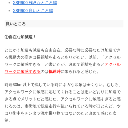
XSR900
残念なところ編
XSR900
良いところ編
良いところ
①自在な加減速！
とにかく加速も減速も自由自在。必要な時に必要なだけ加速でき
る機動力の高さは長距離を走るとありがたい。以前、「アクセル
ワークに敏感すぎる」と書いたが、改めて距離を走ると
アクセル
ワークに敏感すぎる
のは
低速時
に限られると感じた。
時速60km以上で流している時にネガな印象は全くない。むしろ、
アクセルワークに敏感に応じてくれることは思いどおりに加速で
きる点でメリットだと感じた。アクセルワークに敏感すぎると感
じるのは、市街地で低速走行を強いられている時がほとんど。や
はり街中をチンタラ流す乗り物ではないのだと改めて感じた次
第。